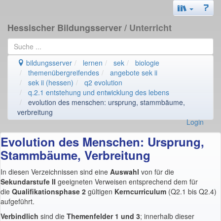
Hessischer Bildungsserver
/ Unterricht
bildungsserver
lernen
sek
biologie
themenübergreifendes
angebote sek ii
sek ii (hessen)
q2 evolution
q.2.1 entstehung und entwicklung des lebens
evolution des menschen: ursprung, stammbäume,
verbreitung
Login
Evolution des Menschen: Ursprung,
Stammbäume, Verbreitung
In diesen Verzeichnissen sind eine
Auswahl
von für die
Sekundarstufe II
geeigneten Verweisen entsprechend dem für
die
Qualifikationsphase 2
gültigen
Kerncurriculum
(Q2.1 bis Q2.4)
aufgeführt.
Verbindlich
sind die
Themenfelder 1 und 3
; innerhalb dieser