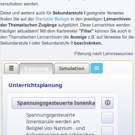
verschoben werden.
Diese und weitere auch für
Sekundarstufe I
geeignete Verweise
finden Sie auf der
Startseite Biologie
in den jeweiligen
Lernarchiven
der Thematischen Zugänge
aufgeführt. Diese Lernarchive werden
häufiger aktualisiert! Mit dem Karteireiter
"Filter"
können Sie auch in
den Thematischen Lernarchiven die
Anzeige
z.B. auf Verweise für die
Sekundarstufe I oder Sekundarstufe II
beschränken.
Filterung nach Lernressourcen
U.planung
Simulation
Unterrichtsplanung
Spannungsgesteuerte Ionenkanäle
Spannungsgesteuerte
Ionenkanäle werden am
Beispiel von Natrium - und
Kaliumkanälen mit zahlreichen