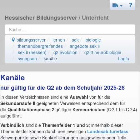
Hessischer Bildungsserver
/ Unterricht
bildungsserver
lernen
sek
biologie
themenübergreifendes
angebote sek ii
sek ii (hessen)
q2 evolution
q2.3 neurobiologie
synapsen
kanäle
Login
Kanäle
nur gültig für die Q2 ab dem Schuljahr 2025-26
In diesen Verzeichnissen sind eine
Auswahl
von für die
Sekundarstufe II
geeigneten Verweisen entsprechend dem für
die
Qualifikationsphase 2
gültigen
Kerncurriculum
(Q2.1 bis Q2.4)
aufgeführt.
Verbindlich
sind die
Themenfelder 1 und 3
; innerhalb dieser
Themenfelder können durch den jeweiligen
Landesabiturerlass
Schwerpunkte sowie Konkretisierungen ausgewiesen oder Teile