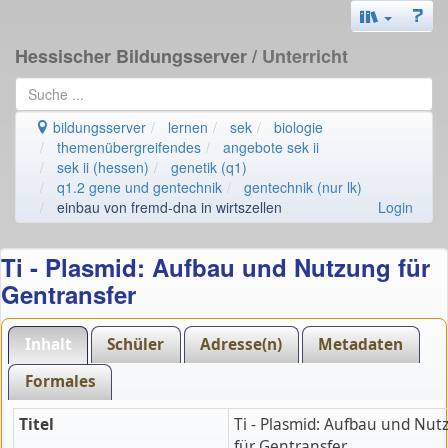
Hessischer Bildungsserver
/ Unterricht
bildungsserver
lernen
sek
biologie
themenübergreifendes
angebote sek ii
sek ii (hessen)
genetik (q1)
q1.2 gene und gentechnik
gentechnik (nur lk)
einbau von fremd-dna in wirtszellen
Login
Ti - Plasmid: Aufbau und Nutzung für
Gentransfer
Inhalt
Schüler
Adresse(n)
Metadaten
Formales
Titel
Ti - Plasmid: Aufbau und Nut
für Gentransfer