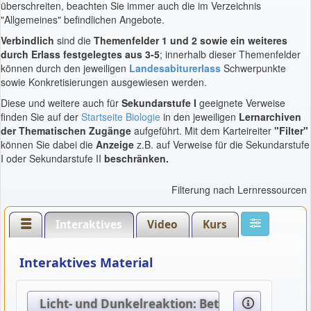
überschreiten, beachten Sie immer auch die im Verzeichnis
"Allgemeines" befindlichen Angebote.
Verbindlich
sind die
Themenfelder 1 und 2 sowie ein weiteres
durch Erlass festgelegtes aus 3-5
; innerhalb dieser Themenfelder
können durch den jeweiligen
Landesabiturerlass
Schwerpunkte
sowie Konkretisierungen ausgewiesen werden.
Diese und weitere auch für
Sekundarstufe I
geeignete Verweise
finden Sie auf der
Startseite Biologie
in den jeweiligen
Lernarchiven
der Thematischen Zugänge
aufgeführt. Mit dem Karteireiter
"Filter"
können Sie dabei die
Anzeige
z.B. auf Verweise für die Sekundarstufe
I oder Sekundarstufe II
beschränken.
Filterung nach Lernressourcen
Interaktives
Video
Kurs
Interaktives Material
Licht- und Dunkelreaktion: Beteiligte Kompon