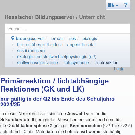
Hessischer Bildungsserver
/ Unterricht
bildungsserver
lernen
sek
biologie
themenübergreifendes
angebote sek ii
sek ii (hessen)
ökologie und stoffwechselphysiologie (q2)
stoffwechselprozesse
fotosynthese
lichtreaktion
Login
Primärreaktion / lichtabhängige
Reaktionen (GK und LK)
nur gültig in der Q2 bis Ende des Schuljahrs
2024/25
In diesen Verzeichnissen sind eine
Auswahl
von für die
Sekundarstufe II
geeigneten Verweisen entsprechend dem für
die
Qualifikationsphase 2
gültigen
Kerncurriculum
(Q2.1 bis Q2.5)
aufgeführt. Da die Materialien die Lehrplanschwerpunkte häufig