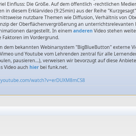
viel Einfluss: Die Größe. Auf dem öffentlich -rechtlichen Med
n in diesem Erklärvideo (9:25min) aus der Reihe "Kurzgesagt
ittsweise nutzbare Themen wie Diffusion, Verhältnis von Ob
nzip der Oberflächenvergrößerung an unterrichtsrelevanten 
nimationen dargestellt. In einem
anderen
Video stehen weite
e Faktoren im Vordergrund.
. in dem bekannten Webinarsystem "BigBlueButton" externe V
 Vimeo und Youtube vom Lehrenden zentral für alle Lernende
pulen, pausieren...), verweisen wir bevorzugt auf diese Anbieter
as Video auch
hier
bei funk.net.
w.youtube.com/watch?v=erDUXM8mCS8