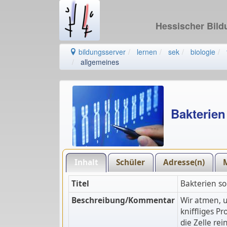
Hessischer Bil
bildungsserver
lernen
sek
biologie
allgemeines
Bakterien
Inhalt
Schüler
Adresse(n)
Titel
Bakterien so
Beschreibung/Kommentar
Wir atmen, u
kniffliges P
die Zelle re