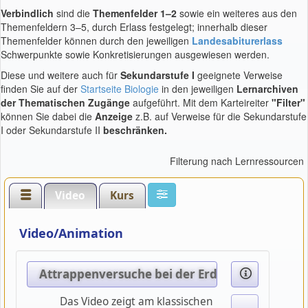
Verbindlich
sind die
Themenfelder 1–2
sowie ein weiteres aus den
Themenfeldern 3–5, durch Erlass festgelegt; innerhalb dieser
Themenfelder können durch den jeweiligen
Landesabiturerlass
Schwerpunkte sowie Konkretisierungen ausgewiesen werden.
Diese und weitere auch für
Sekundarstufe I
geeignete Verweise
finden Sie auf der
Startseite Biologie
in den jeweiligen
Lernarchiven
der Thematischen Zugänge
aufgeführt. Mit dem Karteireiter
"Filter"
können Sie dabei die
Anzeige
z.B. auf Verweise für die Sekundarstufe
I oder Sekundarstufe II
beschränken.
Filterung nach Lernressourcen
Video
Kurs
Video/Animation
Attrappenversuche bei der Erdkröte
Das Video zeigt am klassischen