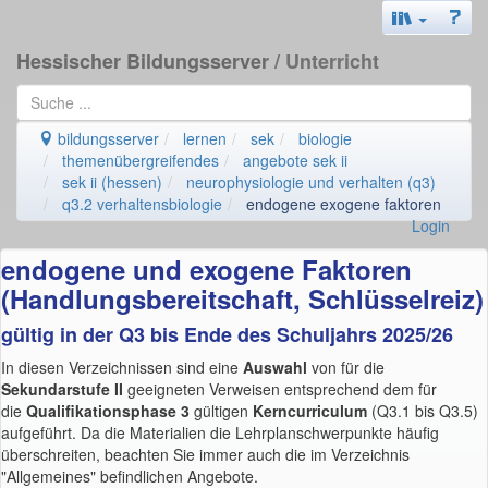
Hessischer Bildungsserver
/ Unterricht
bildungsserver
lernen
sek
biologie
themenübergreifendes
angebote sek ii
sek ii (hessen)
neurophysiologie und verhalten (q3)
q3.2 verhaltensbiologie
endogene exogene faktoren
Login
endogene und exogene Faktoren
(Handlungsbereitschaft, Schlüsselreiz)
gültig in der Q3 bis Ende des Schuljahrs 2025/26
In diesen Verzeichnissen sind eine
Auswahl
von für die
Sekundarstufe II
geeigneten Verweisen entsprechend dem für
die
Qualifikationsphase 3
gültigen
Kerncurriculum
(Q3.1 bis Q3.5)
aufgeführt. Da die Materialien die Lehrplanschwerpunkte häufig
überschreiten, beachten Sie immer auch die im Verzeichnis
"Allgemeines" befindlichen Angebote.