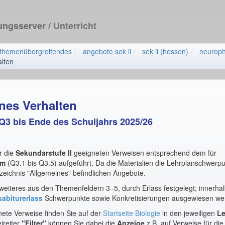
dungsserver
/ Unterricht
themenübergreifendes
angebote sek ii
sek ii (hessen)
neuroph
lten
nes Verhalten
r Q3 bis Ende des Schuljahrs 2025/26
r die
Sekundarstufe II
geeigneten Verweisen entsprechend dem für
um
(Q3.1 bis Q3.5) aufgeführt. Da die Materialien die Lehrplanschwerpu
zeichnis "Allgemeines" befindlichen Angebote.
weiteres aus den Themenfeldern 3–5, durch Erlass festgelegt; innerhal
abiturerlass
Schwerpunkte sowie Konkretisierungen ausgewiesen we
nete Verweise finden Sie auf der
Startseite Biologie
in den jeweiligen
Le
ireiter
"Filter"
können Sie dabei die
Anzeige
z.B. auf Verweise für die