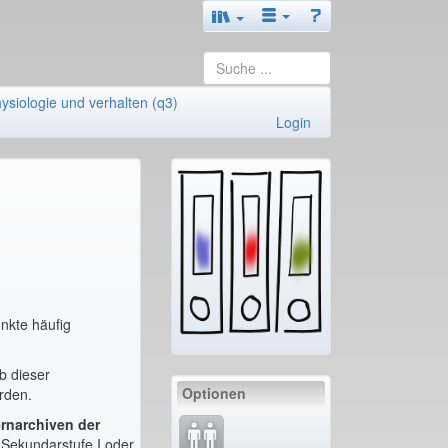
ysiologie und verhalten (q3)
Login
nkte häufig
b dieser
Optionen
rden.
rnarchiven
der
 Sekundarstufe I oder