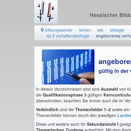
Hessischer Bil
bildungsserver
lernen
sek
biologie
q3.2 verhaltensbiologie
angeborenes verha
angebore
gültig in de
In diesen Verzeichnissen sind eine
Auswahl
von fü
die
Qualifikationsphase 3
gültigen
Kerncurricul
überschreiten, beachten Sie immer auch die im Ver
Verbindlich
sind die
Themenfelder 1–2
sowie ein 
Themenfelder können durch den jeweiligen
Landes
Diese und weitere auch für
Sekundarstufe I
geeig
Thematischen Zugänge
aufgeführt. Mit dem Karte