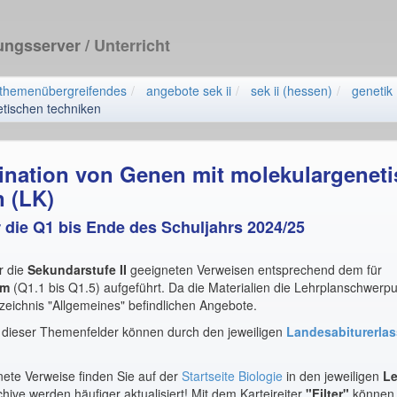
dungsserver
/ Unterricht
themenübergreifendes
angebote sek ii
sek ii (hessen)
genetik 
tischen techniken
nation von Genen mit molekulargenet
 (LK)
ür die Q1 bis Ende des Schuljahrs 2024/25
r die
Sekundarstufe II
geeigneten Verweisen entsprechend dem für
um
(Q1.1 bis Q1.5) aufgeführt. Da die Materialien die Lehrplanschwerpu
zeichnis "Allgemeines" befindlichen Angebote.
b dieser Themenfelder können durch den jeweiligen
Landesabiturerla
nete Verweise finden Sie auf der
Startseite Biologie
in den jeweiligen
Le
hive werden häufiger aktualisiert! Mit dem Karteireiter
"Filter"
können 