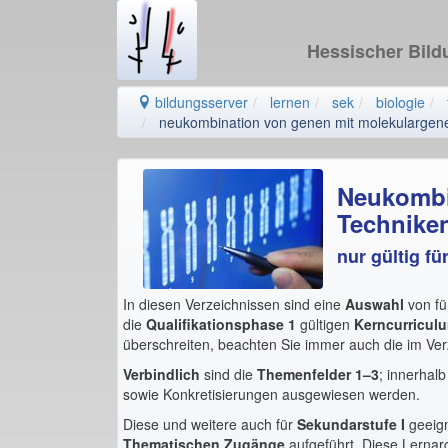
Hessischer Bil
bildungsserver
lernen
sek
biologie
neukombination von genen mit molekulargene
Neukombi
Techniken
nur gültig f
In diesen Verzeichnissen sind eine
Auswahl
von fü
die
Qualifikationsphase 1
gültigen
Kerncurricul
überschreiten, beachten Sie immer auch die im Ver
Verbindlich
sind die
Themenfelder 1–3
; innerhal
sowie Konkretisierungen ausgewiesen werden.
Diese und weitere auch für
Sekundarstufe I
geeig
Thematischen Zugänge
aufgeführt. Diese Lernarc