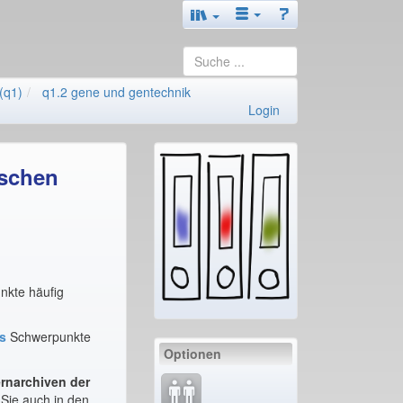
(q1)
q1.2 gene und gentechnik
Login
ischen
nkte häufig
ss
Schwerpunkte
Optionen
rnarchiven
der
Sie auch in den