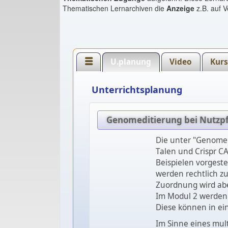
Thematischen Lernarchiven die
Anzeige
z.B. auf V
U.planung
Video
Kur
Unterrichtsplanung
Genomeditierung bei Nutzp
Die unter "Genome 
Talen und Crispr C
Beispielen vorgeste
werden rechtlich zu
Zuordnung wird aber
Im Modul 2 werden 
Diese können in ei
Im Sinne eines mult