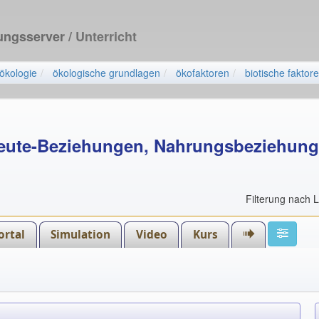
dungsserver
/ Unterricht
ökologie
ökologische grundlagen
ökofaktoren
biotische faktor
eute-Beziehungen, Nahrungsbeziehun
Filterung nach 
ortal
Simulation
Video
Kurs