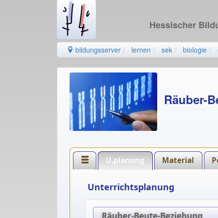
Hessischer Bil
bildungsserver
lernen
sek
biologie
Räuber-B
U.planung
Material
P
Unterrichtsplanung
Räuber-Beute-Beziehung