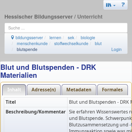
Hessischer Bildungsserver
/ Unterricht
bildungsserver
lernen
sek
biologie
menschenkunde
stoffwechselkunde
blut
blutspende
Login
Blut und Blutspenden - DRK
Materialien
Inhalt
Adresse(n)
Metadaten
Formales
Titel
Blut und Blutspenden - DRK 
Beschreibung/Kommentar
Sie erfahren Wissenswertes 
und Blutspende. Schwerpunkt
Blutzusammensetzung und -f
Immunreaktion sowie was mi