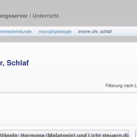
dungsserver
/ Unterricht
menschenkunde
neurophysiologie
innere uhr, schlaf
r, Schlaf
Filterung nach 
ögeln: Hormone (Melatonin) und Licht steuern die inn