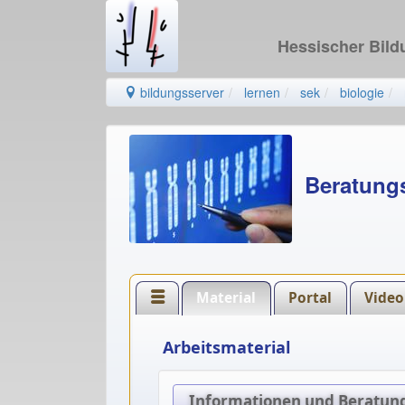
Hessischer Bil
bildungsserver
lernen
sek
biologie
Beratungs
Material
Portal
Video
Arbeitsmaterial
Informationen und Beratung