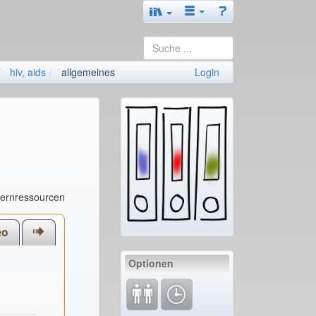
hiv, aids
allgemeines
Login
Lernressourcen
eo
Optionen