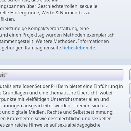
ngspannen über Geschlechterrollen, sexuelle
urelle Hintergründe, Werte & Normen bis zu
flikten.
r dreistündige Kompaktveranstaltung, eine
 und einen Projekttag wurden Methoden exemplarisch
sammengestellt. Weitere Methoden, Informationen
 zugehörigen Kampagnenseite
liebesleben.de
.
it"
utalisierte IdeenSet der PH Bern bietet eine Einführung in
 Grundlagen und eine thematische Übersicht, wobei
unkte mit vielfältigen Unterrichtsmaterialien und
planungen ausgearbeitet werden. Themen sind u.a.
ät und digitale Medien, Rechte und Selbstbestimmung;
ren Krankheiten sowie geschlechtliche und sexueller
bt es zahlreiche Hinweise auf sexualpädagogische