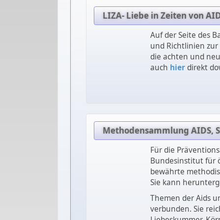
LIZA- Liebe in Zeiten von AI
Auf der Seite des B
und Richtlinien zur 
die achten und neu
auch
hier
direkt d
Methodensammlung AIDS, ST
Für die Prävention
Bundesinstitut für 
bewährte methodisc
Sie kann herunterge
Themen der Aids un
verbunden. Sie reic
Liebeskummer, Körpe