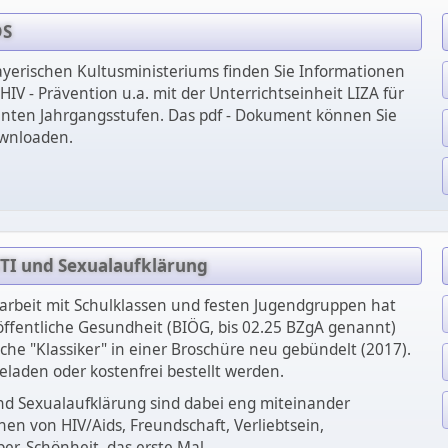
DS
ayerischen Kultusministeriums finden Sie Informationen
HIV - Prävention u.a. mit der Unterrichtseinheit LIZA für
nten Jahrgangsstufen. Das pdf - Dokument können Sie
ownloaden.
I und Sexualaufklärung
sarbeit mit Schulklassen und festen Jugendgruppen hat
öffentliche Gesundheit (BIÖG, bis 02.25 BZgA genannt)
he "Klassiker" in einer Broschüre neu gebündelt (2017).
laden oder kostenfrei bestellt werden.
d Sexualaufklärung sind dabei eng miteinander
hen von HIV/Aids, Freundschaft, Verliebtsein,
r, Schönheit, das erste Mal,