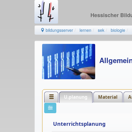
Hessischer Bil
bildungsserver
lernen
sek
biologie
Allgemei
U.planung
Material
A
Unterrichtsplanung