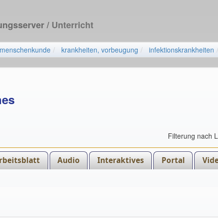
dungsserver
/ Unterricht
menschenkunde
krankheiten, vorbeugung
infektionskrankheiten
nes
Filterung nach 
rbeitsblatt
Audio
Interaktives
Portal
Vid