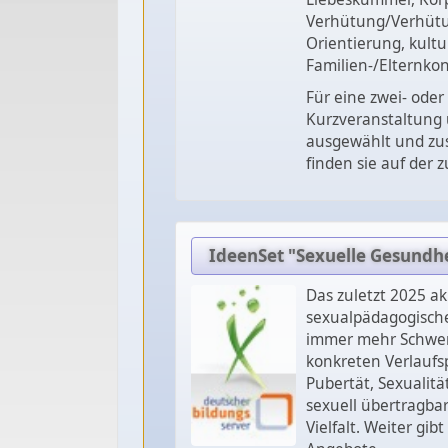
Verhütung/Verhütu
Orientierung, kult
Familien-/Elternkon
Für eine zwei- ode
Kurzveranstaltung
ausgewählt und zu
finden sie auf der
IdeenSet "Sexuelle Gesundhe
Das zuletzt 2025 ak
sexualpädagogische
immer mehr Schwerp
konkreten Verlaufs
Pubertät, Sexualit
sexuell übertragba
Vielfalt. Weiter gi