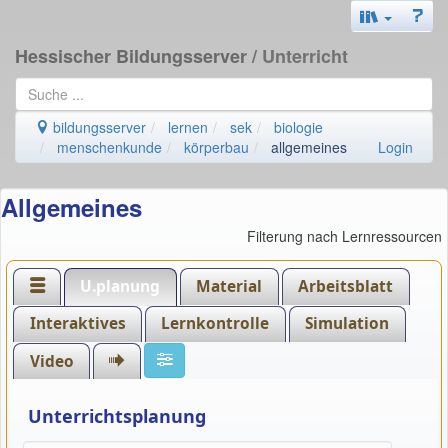
Hessischer Bildungsserver
/ Unterricht
bildungsserver
lernen
sek
biologie
menschenkunde
körperbau
allgemeines
Login
Allgemeines
Filterung nach Lernressourcen
U.planung
Material
Arbeitsblatt
Interaktives
Lernkontrolle
Simulation
Video
Unterrichtsplanung