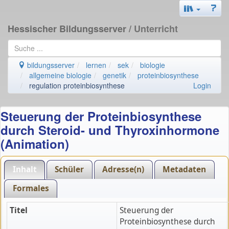
Hessischer Bildungsserver
/ Unterricht
bildungsserver
lernen
sek
biologie
allgemeine biologie
genetik
proteinbiosynthese
regulation proteinbiosynthese
Login
Steuerung der Proteinbiosynthese
durch Steroid- und Thyroxinhormone
(Animation)
Inhalt
Schüler
Adresse(n)
Metadaten
Formales
Titel
Steuerung der
Proteinbiosynthese durch