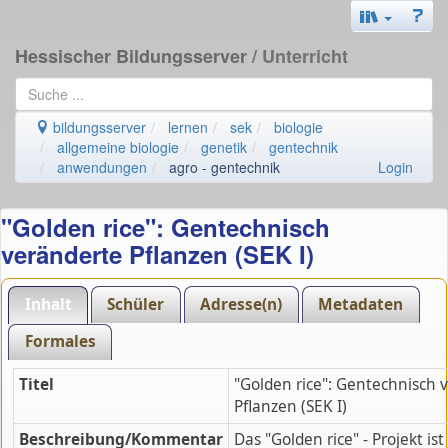
Hessischer Bildungsserver
/ Unterricht
bildungsserver
lernen
sek
biologie
allgemeine biologie
genetik
gentechnik
anwendungen
agro - gentechnik
Login
"Golden rice": Gentechnisch
veränderte Pflanzen (SEK I)
Inhalt
Schüler
Adresse(n)
Metadaten
Formales
Titel
"Golden rice": Gentechnisch 
Pflanzen (SEK I)
Beschreibung/Kommentar
Das "Golden rice" - Projekt ist