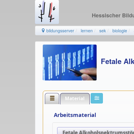
Hessischer Bil
bildungsserver
lernen
sek
biologie
Fetale A
Material
Arbeitsmaterial
Fetale Alkoholspektrumsstö