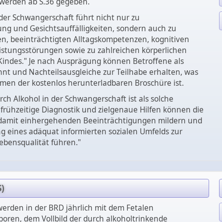
werden ab S.36 gegeben.
der Schwangerschaft führt nicht nur zu
 und Gesichtsauffälligkeiten, sondern auch zu
n, beeinträchtigten Alltagskompetenzen, kognitiven
eistungsstörungen sowie zu zahlreichen körperlichen
indes." Je nach Ausprägung können Betroffene als
nt und Nachteilsausgleiche zur Teilhabe erhalten, was
men der kostenlos herunterladbaren Broschüre ist.
ch Alkohol in der Schwangerschaft ist als solche
frühzeitige Diagnostik und zielgenaue Hilfen können die
damit einhergehenden Beeinträchtigungen mildern und
g eines adäquat informierten sozialen Umfelds zur
ebensqualität führen."
)
erden in der BRD jährlich mit dem Fetalen
oren, dem Vollbild der durch alkoholtrinkende