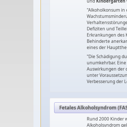
und
Kindergärten
"Alkoholkonsum in 
Wachstumsminderung
Verhaltensstörunge
Defiziten und Teill
Erkrankungen des K
Behinderte anerkan
eines der Hauptthe
"Die Schädigung dur
unumkehrbar. Eine 
Auswirkungen der 
unter Voraussetzun
Verbesserung der L
Fetales Alkoholsyndrom (FAS
Rund 2000 Kinder w
Alkoholsyndrom geb