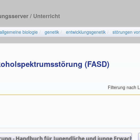
dungsserver
/ Unterricht
allgemeine biologie
genetik
entwicklungsgenetik
störungen vor
lkoholspektrumsstörung (FASD)
Filterung nach 
rung - Handbuch für Jugendliche und junge Erwachse