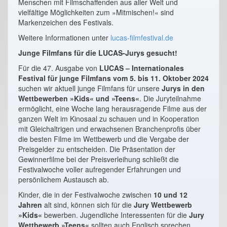
Menschen mit Filmschaffenden aus aller Welt und
vielfältige Möglichkeiten zum »Mitmischen!« sind
Markenzeichen des Festivals.
Weitere Informationen unter
lucas-filmfestival.de
Junge Filmfans für die LUCAS-Jurys gesucht!
Für die 47. Ausgabe von
LUCAS – Internationales
Festival für junge Filmfans vom 5. bis 11. Oktober 2024
suchen wir aktuell junge Filmfans für unsere
Jurys in den
Wettbewerben »Kids« und »Teens«
. Die Juryteilnahme
ermöglicht, eine Woche lang herausragende Filme aus der
ganzen Welt im Kinosaal zu schauen und in Kooperation
mit Gleichaltrigen und erwachsenen Branchenprofis über
die besten Filme im Wettbewerb und die Vergabe der
Preisgelder zu entscheiden. Die Präsentation der
Gewinnerfilme bei der Preisverleihung schließt die
Festivalwoche voller aufregender Erfahrungen und
persönlichem Austausch ab.
Kinder, die in der Festivalwoche zwischen
10 und 12
Jahren
alt sind, können sich für die
Jury Wettbewerb
»Kids«
bewerben. Jugendliche Interessenten für die
Jury
Wettbewerb »Teens«
sollten auch Englisch sprechen