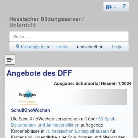
Hessischer Bildungsserver
/
Unterricht
bildungsserver
lernen
rundschreiben
Login
Angebote des DFF
Ausgabe: Schulportal Hessen 1/2024
SchulKinoWochen
Die SchulKinoWochen versprechen mit über
90 Spiel-,
Dokumentar- und Animationsfilmen
aufregende
Kinoerlebnisse in
75 hessischen Lichtspielhäusern
für
Kinder und Jugendliche aller Schulformen und Altersstufen.