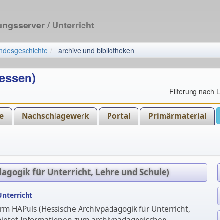
dungsserver
/ Unterricht
andesgeschichte
archive und bibliotheken
Hessen)
Filterung nach 
e
Nachschlagewerk
Portal
Primärmaterial
agogik für Unterricht, Lehre und Schule)
Unterricht
orm HAPuls (Hessische Archivpädagogik für Unterricht,
bietet Informationen zum archivpädagogischen