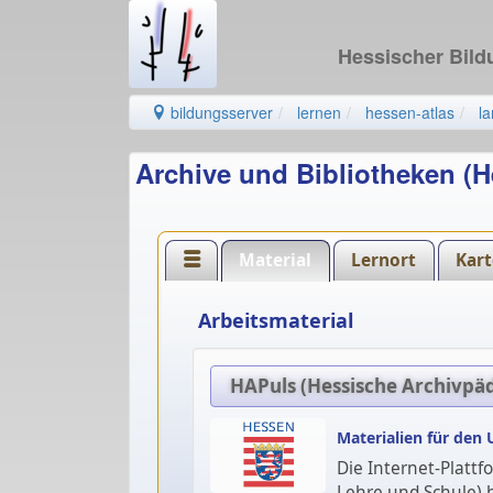
Hessischer Bil
bildungsserver
lernen
hessen-atlas
l
Archive und Bibliotheken (
Material
Lernort
Kart
Arbeitsmaterial
HAPuls (Hessische Archivpäd
Materialien für den 
Die Internet-Plattf
Lehre und Schule) 