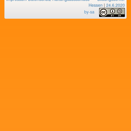
Hessen
|
24.6.2020
by-sa