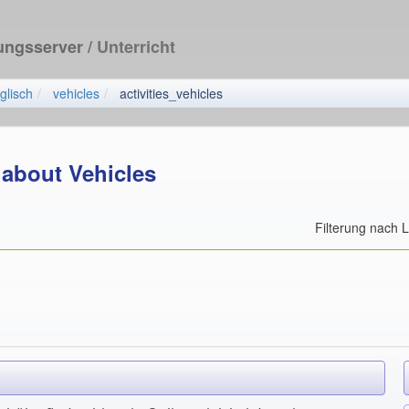
dungsserver
/ Unterricht
glisch
vehicles
activities_vehicles
s about Vehicles
Filterung nach 