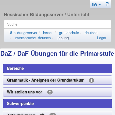
Hessischer Bildungsserver
/ Unterricht
bildungsserver
lernen
grundschule
deutsch
zweitsprache_deutsch
uebung
Login
DaZ / DaF Übungen für die Primarstufe
Bereiche
Grammatik - Aneignen der Grundstruktur
1
Wir stellen uns vor
2
Schwerpunkte