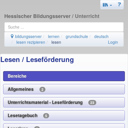
Hessischer Bildungsserver
/ Unterricht
bildungsserver
lernen
grundschule
deutsch
lesen rezipieren
lesen
Login
Lesen / Leseförderung
Bereiche
Allgemeines
2
Unterrichtsmaterial - Leseförderung
23
Lesetagebuch
5