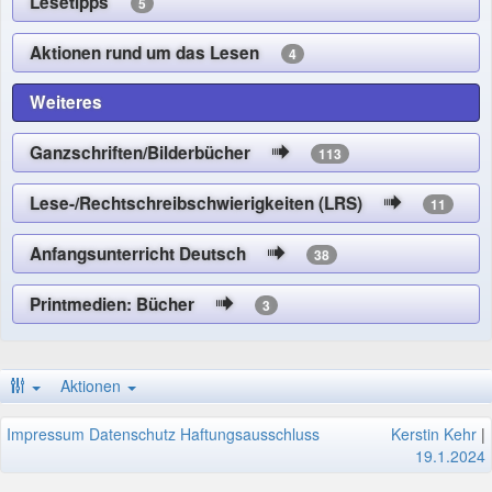
Lesetipps
5
Aktionen rund um das Lesen
4
Weiteres
Ganzschriften/Bilderbücher
113
Lese-/Rechtschreibschwierigkeiten (LRS)
11
Anfangsunterricht Deutsch
38
Printmedien: Bücher
3
Aktionen
Impressum
Datenschutz
Haftungsausschluss
Kerstin Kehr
|
19.1.2024