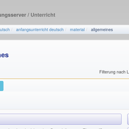
dungsserver
/ Unterricht
utsch
anfangsunterricht deutsch
material
allgemeines
nes
Filterung nach 