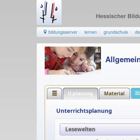
Hessischer Bil
bildungsserver
lernen
grundschule
de
Allgemei
U.planung
Material
Unterrichtsplanung
Lesewelten