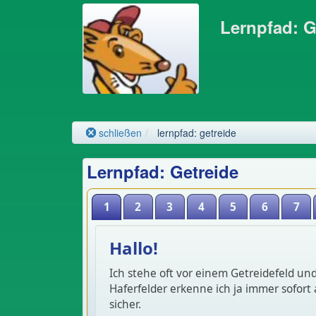
Lernpfad: G
schließen
lernpfad: getreide
Lernpfad: Getreide
1
2
3
4
5
6
7
Hallo!
Ich stehe oft vor einem Getreidefeld un
Haferfelder erkenne ich ja immer sofort
sicher.