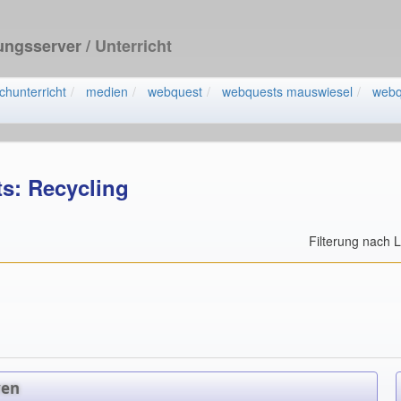
dungsserver
/ Unterricht
chunterricht
medien
webquest
webquests mauswiesel
webq
s: Recycling
Filterung nach 
ven