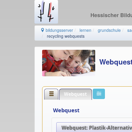
Hessischer Bil
bildungsserver
lernen
grundschule
sa
recycling webquests
Webquest
Webquest
Webquest
Webquest: Plastik-Alternati