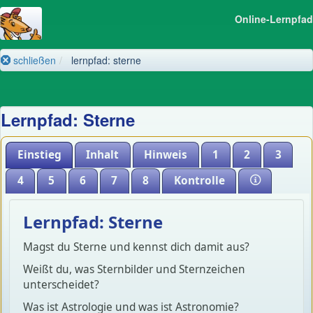
Online-Lernpfad
schließen
lernpfad: sterne
Lernpfad: Sterne
Einstieg
Inhalt
Hinweis
1
2
3
4
5
6
7
8
Kontrolle
Lernpfad: Sterne
Magst du Sterne und kennst dich damit aus?
Weißt du, was Sternbilder und Sternzeichen
unterscheidet?
Was ist Astrologie und was ist Astronomie?