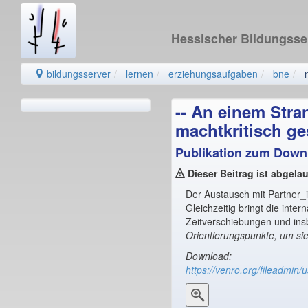
Hessischer Bildungss
bildungsserver
lernen
erziehungsaufgaben
bne
-- An einem Stra
machtkritisch ge
Publikation zum Down
Dieser Beitrag ist abgela
Der Austausch mit Partner_
Gleichzeitig bringt die int
Zeitverschiebungen und ins
Orientierungspunkte, um sic
Download:
https://venro.org/fileadmi