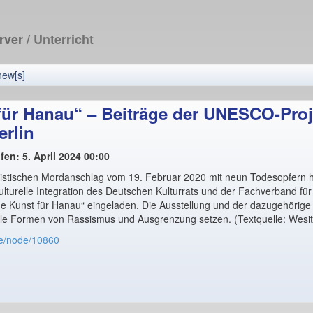
erver
/ Unterricht
new[s]
 für Hanau“ – Beiträge der UNESCO-Proj
erlin
fen: 5. April 2024 00:00
tischen Mordanschlag vom 19. Februar 2020 mit neun Todesopfern hat
e kulturelle Integration des Deutschen Kulturrats und der Fachverband f
 Kunst für Hanau“ eingeladen. Die Ausstellung und der dazugehörige 
lle Formen von Rassismus und Ausgrenzung setzen. (Textquelle: Wesi
de/node/10860