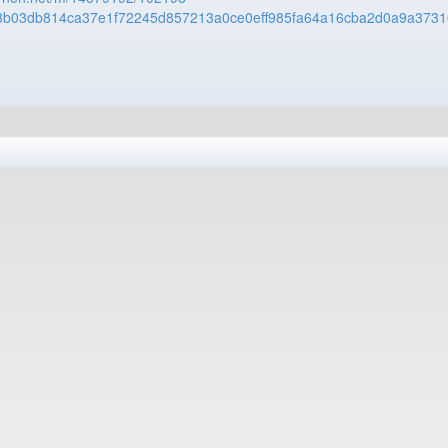
3b03db814ca37e1f72245d857213a0ce0eff985fa64a16cba2d0a9a373