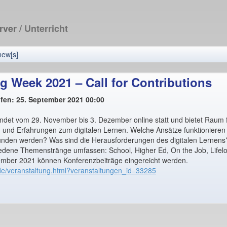
erver
/ Unterricht
new[s]
ng Week 2021 – Call for Contributions
ufen: 25. September 2021 00:00
ndet vom 29. November bis 3. Dezember online statt und bietet Raum f
 und Erfahrungen zum digitalen Lernen. Welche Ansätze funktioniere
nden werden? Was sind die Herausforderungen des digitalen Lernens
edene Themenstränge umfassen: School, Higher Ed, On the Job, Lifelo
ember 2021 können Konferenzbeiträge eingereicht werden.
de/
veranstaltung.html?
veranstaltungen_id=33285