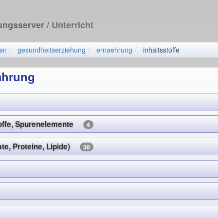
dungsserver
/ Unterricht
en
gesundheitserziehung
ernaehrung
inhaltsstoffe
Nahrung
stoffe, Spurenelemente
4
ate, Proteine, Lipide)
30