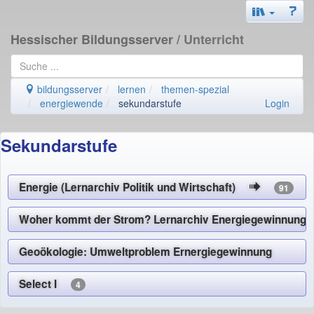
Hessischer Bildungsserver
/ Unterricht
bildungsserver
lernen
themen-spezial
energiewende
sekundarstufe
Login
Sekundarstufe
Energie (Lernarchiv Politik und Wirtschaft)
91
Woher kommt der Strom? Lernarchiv Energiegewinnu
Geoökologie: Umweltproblem Ernergiegewinnung
Select I
4