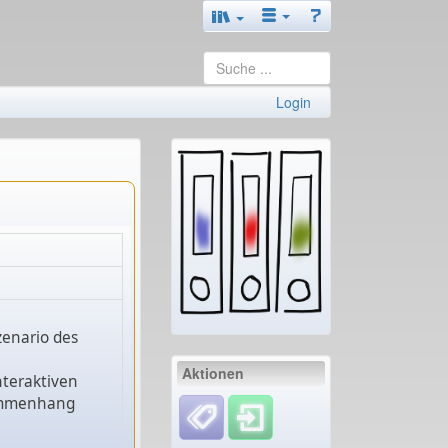
Login
zenario des
Aktionen
nteraktiven
usammenhang