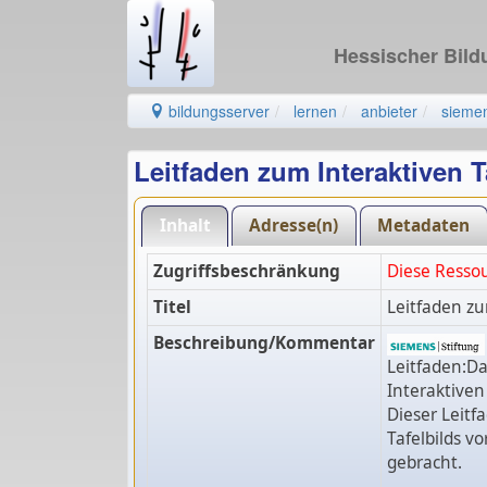
Hessischer Bil
bildungsserver
lernen
anbieter
siemen
Leitfaden zum Interaktiven 
Inhalt
Adresse(n)
Metadaten
Zugriffsbeschränkung
Diese Resso
Titel
Leitfaden zu
Beschreibung/Kommentar
Leitfaden:Da
Interaktiven
Dieser Leitf
Tafelbilds v
gebracht.