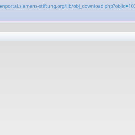
enportal.siemens-stiftung.org/lib/obj_download.php?objid=1