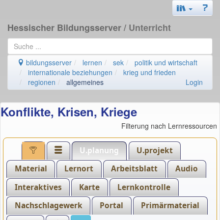
Hessischer Bildungsserver
/ Unterricht
bildungsserver
lernen
sek
politik und wirtschaft
internationale beziehungen
krieg und frieden
regionen
allgemeines
Login
Konflikte, Krisen, Kriege
Filterung nach Lernressourcen
U.planung
U.projekt
Material
Lernort
Arbeitsblatt
Audio
Interaktives
Karte
Lernkontrolle
Nachschlagewerk
Portal
Primärmaterial