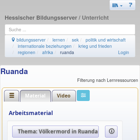
Hessischer Bildungsserver
/ Unterricht
bildungsserver
lernen
sek
politik und wirtschaft
internationale beziehungen
krieg und frieden
regionen
afrika
ruanda
Login
Ruanda
Filterung nach Lernressourcen
Material
Video
Arbeitsmaterial
Thema: Völkermord in Ruanda