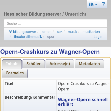
Hessischer Bildungsserver
/ Unterricht
bildungsserver
lernen
sek
musik
musikarten
theater-/filmmusik
oper
Login
Opern-Crashkurs zu Wagner-Opern
Inhalt
Schüler
Adresse(n)
Metadaten
Formales
Titel
Opern-Crashkurs zu Wagner-
Opern
Beschreibung/Kommentar
Wagner-Opern schnell
erklärt