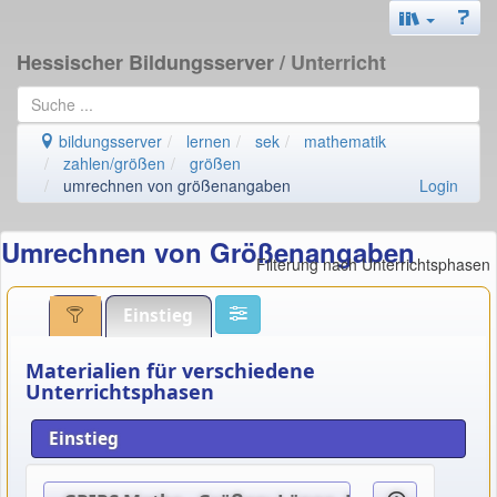
Hessischer Bildungsserver
/ Unterricht
bildungsserver
lernen
sek
mathematik
zahlen/größen
größen
umrechnen von größenangaben
Login
Umrechnen von Größenangaben
Filterung nach Unterrichtsphasen
Einstieg
Materialien für verschiedene
Unterrichtsphasen
Einstieg