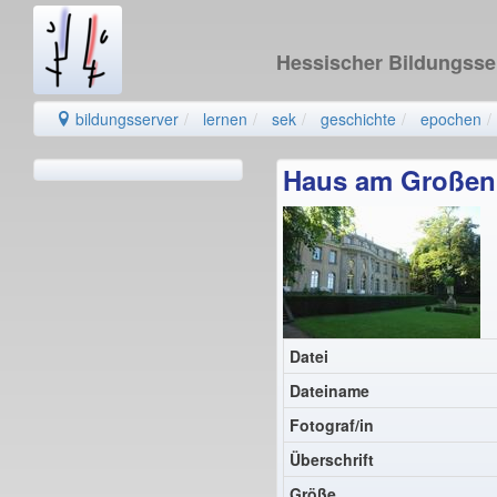
Hessischer Bildungss
bildungsserver
lernen
sek
geschichte
epochen
Haus am Großen 
Datei
Dateiname
Fotograf/in
Überschrift
Größe