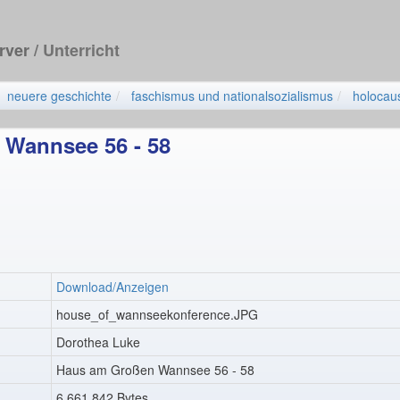
erver
/ Unterricht
neuere geschichte
faschismus und nationalsozialismus
holocau
Wannsee 56 - 58
Download/Anzeigen
house_of_wannseekonference.JPG
Dorothea Luke
Haus am Großen Wannsee 56 - 58
6.661.842 Bytes