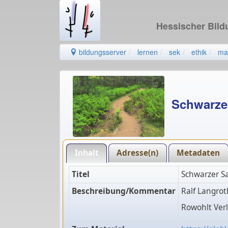
Hessischer Bil
bildungsserver
lernen
sek
ethik
mat
Schwarze
Inhalt
Adresse(n)
Metadaten
Titel
Schwarzer S
Beschreibung/Kommentar
Ralf Langro
Rowohlt Ver