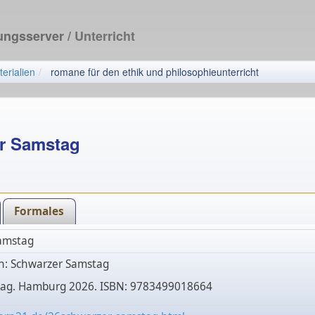
dungsserver
/ Unterricht
erialien
romane für den ethik und philosophieunterricht
r Samstag
Formales
amstag
th: Schwarzer Samstag
lag. Hamburg 2026. ISBN: 9783499018664