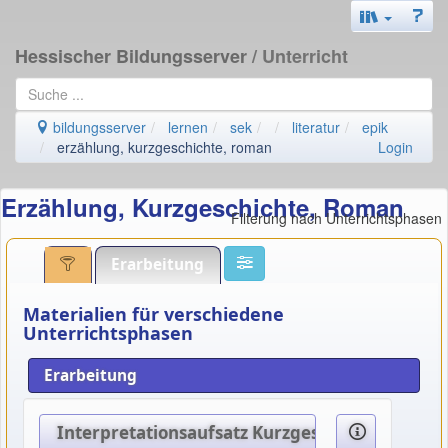
Hessischer Bildungsserver
/ Unterricht
bildungsserver
lernen
sek
literatur
epik
erzählung, kurzgeschichte, roman
Login
Erzählung, Kurzgeschichte, Roman
Filterung nach Unterrichtsphasen
Erarbeitung
Materialien für verschiedene
Unterrichtsphasen
Erarbeitung
Interpretationsaufsatz Kurzgeschichte