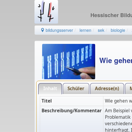
Hessischer Bil
bildungsserver
lernen
sek
biologie
Wie gehen
Inhalt
Schüler
Adresse(n)
Titel
Wie gehen wi
Beschreibung/Kommentar
Am Beispiel 
Problematik 
verschiedene
hinterfragt.