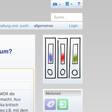
haltung und -zucht
allgemeines
Login
g um?
Aktionen
 WDR die
emacht. Aus
ka kritisch
deo z.B. mit dem