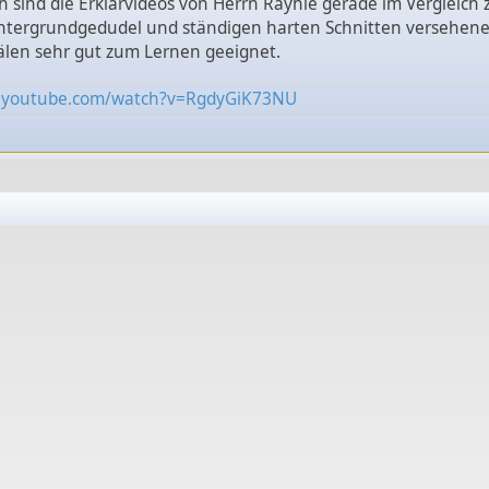
h sind die Erklärvideos von Herrn Rayhle gerade im Vergleich 
ntergrundgedudel und ständigen harten Schnitten versehen
len sehr gut zum Lernen geeignet.
w.youtube.com/watch?v=RgdyGiK73NU