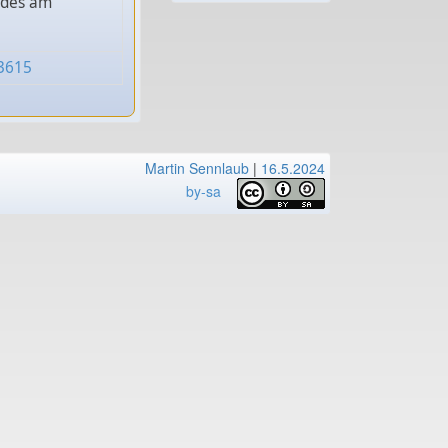
ildes am
03615
Martin Sennlaub
|
16.5.2024
by-sa