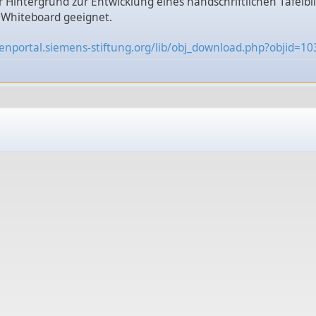
er Hintergrund zur Entwicklung eines handschriftlichen Tafelb
 Whiteboard geeignet.
enportal.siemens-stiftung.org/lib/obj_download.php?objid=1