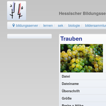
Hessischer Bildungss
bildungsserver
lernen
sek
biologie
bildersammlu
Trauben
Datei
Dateiname
Überschrift
Größe
Breite x Höhe