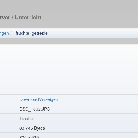
erver
/ Unterricht
ngen
früchte, getreide
Download/Anzeigen
DSC_1802.JPG
Trauben
83.745 Bytes
800 x 535