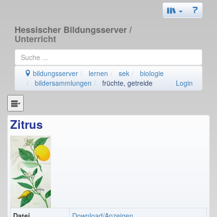
Hessischer Bildungsserver
/
Unterricht
bildungsserver
lernen
sek
biologie
bildersammlungen
früchte, getreide
Login
Zitrus
Datei
Download/Anzeigen