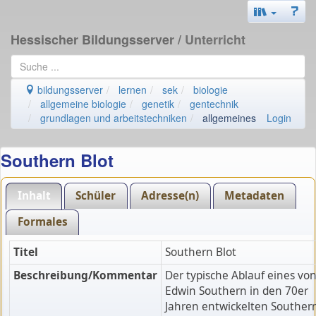
Hessischer Bildungsserver
/ Unterricht
bildungsserver
lernen
sek
biologie
allgemeine biologie
genetik
gentechnik
grundlagen und arbeitstechniken
allgemeines
Login
Southern Blot
Inhalt
Schüler
Adresse(n)
Metadaten
Formales
Titel
Southern Blot
Beschreibung/Kommentar
Der typische Ablauf eines vo
Edwin Southern in den 70er
Jahren entwickelten Souther