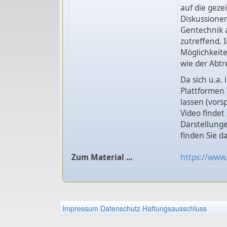
auf die geze
Diskussionen
Gentechnik a
zutreffend. 
Möglichkeit
wie der Abtr
Da sich u.a
Plattformen
lassen (vors
Video findet
Darstellunge
finden Sie d
Zum Material ...
https://www
Impressum
Datenschutz
Haftungsausschluss