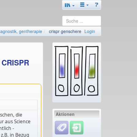
agnostik, gentherapie
crispr genschere
Login
– CRISPR
Aktionen
schen, die
nur aus Science
tlich -
z.B. in Bezug