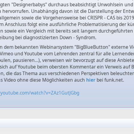
igten "Designerbabys" durchaus beabsichtigt Unwohlsein und
 hervorrufen. Unabhängig davon ist die Darstellung der Entw
llgemein sowie die Vorgehensweise bei CRISPR - CAS bis 2019
Im Anschluss folgt eine ausführliche Problematisierung der kü
en sowie ein Vergleich mit bereits seit langem durchgeführ
eibung bei diagnostizierten Down - Syndrom.
. in dem bekannten Webinarsystem "BigBlueButton" externe V
 Vimeo und Youtube vom Lehrenden zentral für alle Lernende
pulen, pausieren...), verweisen wir bevorzugt auf diese Anbiet
 sich auf Youtube beim obersten Kommentar ein Verweis auf 
n, die das Thema aus verschiedenen Perspektiven beleuchten
as Video ohne diese Möglichkeiten auch
hier
bei funk.net.
.youtube.com/watch?v=ZAz1GutJGbg