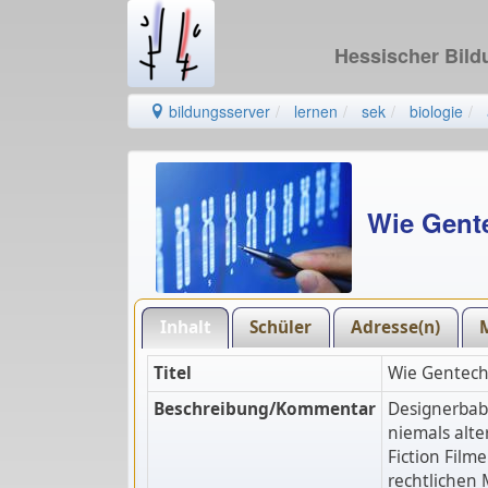
Hessischer Bil
bildungsserver
lernen
sek
biologie
Wie Gente
Inhalt
Schüler
Adresse(n)
Titel
Wie Gentechn
Beschreibung/Kommentar
Designerbaby
niemals alte
Fiction Film
rechtlichen 