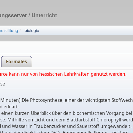
dungsserver
/ Unterricht
s stiftung
biologie
Formales
urce kann nur von hessischen Lehrkräften genutzt werden.
se
 Minuten):Die Photosynthese, einer der wichtigsten Stoffwech
d erklärt.
t einen kurzen Überblick über den biochemischen Vorgang bei
e. Mithilfe von Licht und dem Blattfarbstoff Chlorophyll wer
d und Wasser in Traubenzucker und Sauerstoff umgewandelt. D
tt aus der didaktischen DVD „Energiequelle Sonne – gestern –