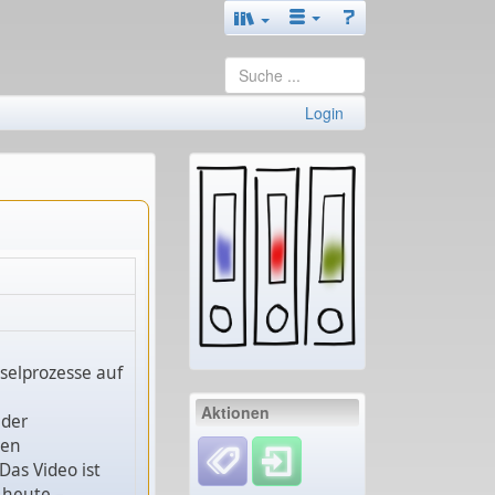
Login
selprozesse auf
Aktionen
 der
den
as Video ist
 heute –