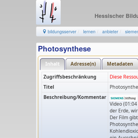
Hessischer Bil
bildungsserver
lernen
anbieter
siemen
Photosynthese
Inhalt
Adresse(n)
Metadaten
Zugriffsbeschränkung
Diese Resso
Titel
Photosynthe
Beschreibung/Kommentar
Video (01:04
der Erde, wir
Der Film gib
Photosynthes
Kohlendioxi
ein Ausschni