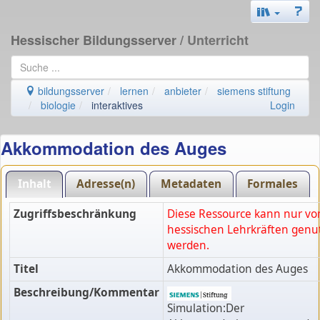
Hessischer Bildungsserver
/ Unterricht
bildungsserver
lernen
anbieter
siemens stiftung
biologie
interaktives
Login
Akkommodation des Auges
Inhalt
Adresse(n)
Metadaten
Formales
Zugriffsbeschränkung
Diese Ressource kann nur vo
hessischen Lehrkräften genu
werden.
Titel
Akkommodation des Auges
Beschreibung/Kommentar
Simulation:Der